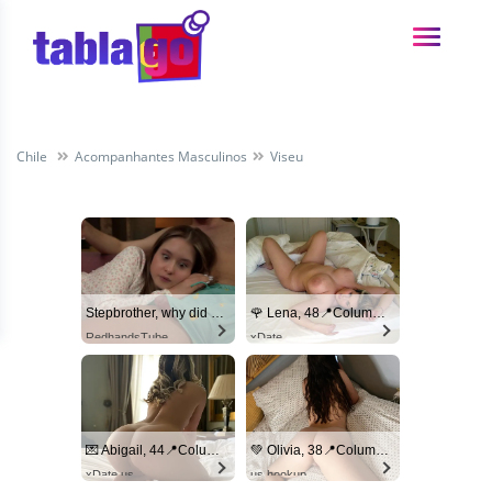
Chile
Acompanhantes Masculinos
Viseu
Stepbrother, why did you show me your dick? Now I want to fuck you with my wet pussy
🌹 Lena, 48📍Columbus
RedhandsTube
xDate
💌 Abigail, 44📍Columbus
💚 Olivia, 38📍Columbus
xDate.us
us.hookup