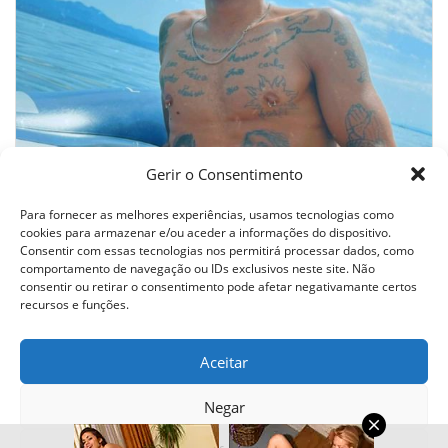
Gerir o Consentimento
JOVEM PARA SATISFAZER TEUS SEGREDOS MAIS ÍNTIMOS
Para fornecer as melhores experiências, usamos tecnologias como
cookies para armazenar e/ou aceder a informações do dispositivo.
Consentir com essas tecnologias nos permitirá processar dados, como
comportamento de navegação ou IDs exclusivos neste site. Não
consentir ou retirar o consentimento pode afetar negativamante certos
Todos os direitos reservados © 2024 - Tablago
recursos e funções.
Termos E Condições
Aceitar
Ajuda
Privacidade
Negar
Contacto