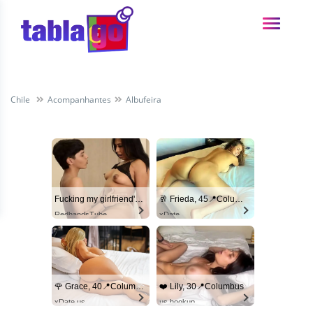
Chile
Acompanhantes
Albufeira
Fucking my girlfriend's hot mommy by mistake
🥂 Frieda, 45📍Columbus
RedhandsTube
xDate
🌹 Grace, 40📍Columbus
❤️ Lily, 30📍Columbus
xDate.us
us.hookup