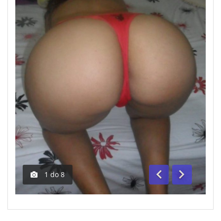
1
do
8
Anterior
Segue