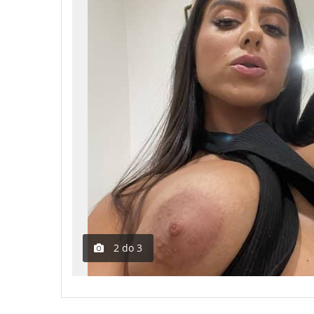
2
do
3