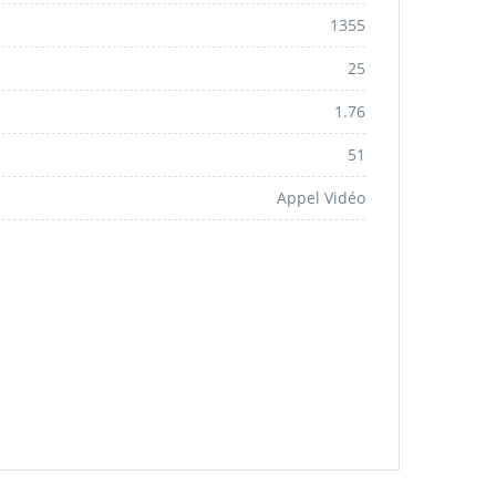
1355
25
1.76
51
Appel Vidéo