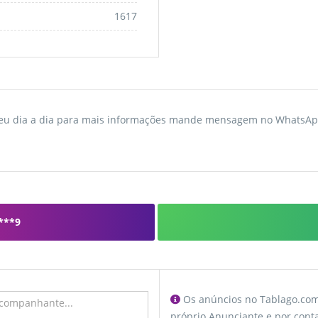
1617
teu dia a dia para mais informações mande mensagem no WhatsAp
***9
Os anúncios no Tablago.com 
próprio Anunciante e por conta