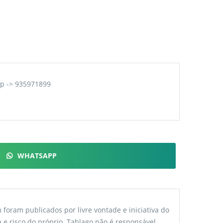
p -> 935971899
WHATSAPP
foram publicados por livre vontade e iniciativa do
 e risco do próprio. Tablago não é responsável