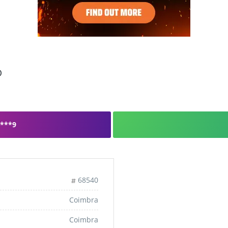
O
***9
68540
Coimbra
Coimbra