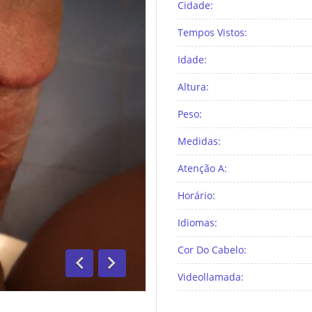
Cidade:
Tempos Vistos:
Idade:
Altura:
Peso:
Medidas:
Atenção A:
Horário:
Idiomas:
Cor Do Cabelo:
Videollamada:
Anterior
Segue