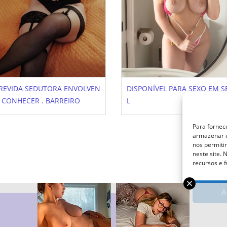
REVIDA SEDUTORA ENVOLVEN
DISPONÍVEL PARA SEXO EM 
 CONHECER . BARREIRO
L
Para fornec
armazenar e
nos permiti
neste site.
recursos e 
A
Termos E Condiçõe