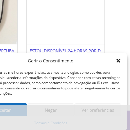
SERTUBA
ESTOU DISPONÍVEL 24 HORAS POR D
ESCOR
IA, 7 DIAS POR SEMANA, PARA QUAL
Gerir o Consentimento
QUER NECESSIDADE DE SUA SATISFA
ÇÃO.
er as melhores experiências, usamos tecnologias como cookies para
/ou aceder a informações do dispositivo. Consentir com essas tecnologias
rá processar dados, como comportamento de navegação ou IDs exclusivos
 Não consentir ou retirar o consentimento pode afetar negativamante certos
funções.
ceitar
Negar
Ver preferências
s
Ajuda
Privacidade
Contacto
Mapa Do Sítio
Termos e Condições
A Nossa Rede