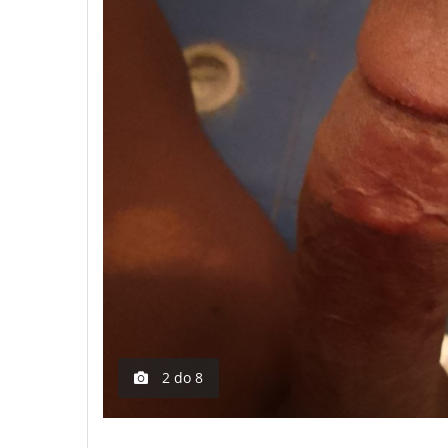
2
do
8