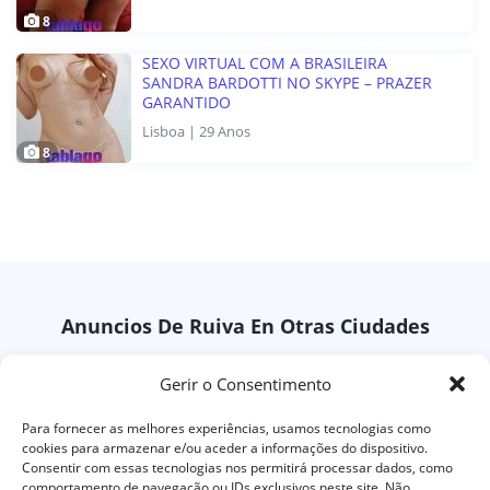
8
SEXO VIRTUAL COM A BRASILEIRA
SANDRA BARDOTTI NO SKYPE – PRAZER
GARANTIDO
Lisboa | 29 Anos
8
Anuncios De Ruiva En Otras Ciudades
Gerir o Consentimento
Leiria
Setubal
Para fornecer as melhores experiências, usamos tecnologias como
Santarem
Coimbra
cookies para armazenar e/ou aceder a informações do dispositivo.
Consentir com essas tecnologias nos permitirá processar dados, como
comportamento de navegação ou IDs exclusivos neste site. Não