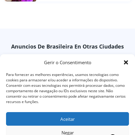
Anuncios De Brasileira En Otras Ciudades
Gerir o Consentimento
Leiria
Santarem
Para fornecer as melhores experiências, usamos tecnologias como
Coimbra
Lisboa
cookies para armazenar e/ou aceder a informações do dispositivo.
Consentir com essas tecnologias nos permitirá processar dados, como
comportamento de navegação ou IDs exclusivos neste site. Não
consentir ou retirar o consentimento pode afetar negativamante certos
Todos os direitos reservados © 2024 - Tablago
recursos e funções.
Termos E Condições
Aceitar
Ajuda
Privacidade
Negar