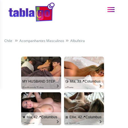
Chile
Acompanhantes Masculinos
Albufeira
MY HUSBAND STEPSON MISTAKENLY GIVES ME IN THE ASS
😘 Mia, 33📍Columbus
RedhandsTube
xDate
💋 Isla, 42📍Columbus
🎀 Ellie, 42📍Columbus
xDate.us
us.hookup