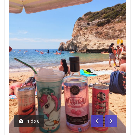
1
do
8
Anterior
Segue