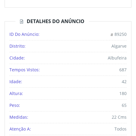
DETALHES DO ANÚNCIO
ID Do Anúncio:
89250
Distrito:
Algarve
Cidade:
Albufeira
Tempos Vistos:
687
Idade:
42
Altura:
180
Peso:
65
Medidas:
22 Cms
Atenção A:
Todos