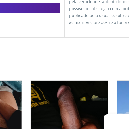
pela veracidade, autenticidade
possível insatisfação com a o
publicado pelo usuario, sobre
acima mencionados não foi pre