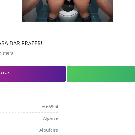
A DAR PRAZER!
bufeira
***2
66904
Algarve
Albufeira