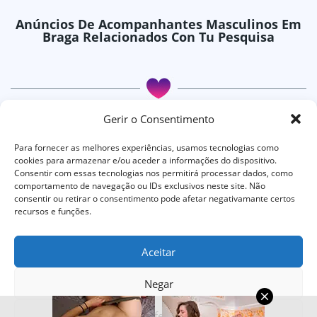
Anúncios De Acompanhantes Masculinos Em
Braga Relacionados Con Tu Pesquisa
Braganca
Braga
Gerir o Consentimento
Braganca
Braga
Para fornecer as melhores experiências, usamos tecnologias como
Braganca
cookies para armazenar e/ou aceder a informações do dispositivo.
Consentir com essas tecnologias nos permitirá processar dados, como
comportamento de navegação ou IDs exclusivos neste site. Não
consentir ou retirar o consentimento pode afetar negativamante certos
Todos os direitos reservados © 2024 - Tablago
recursos e funções.
Termos E Condições
Aceitar
Ajuda
Privacidade
Negar
Contacto
Ver preferências