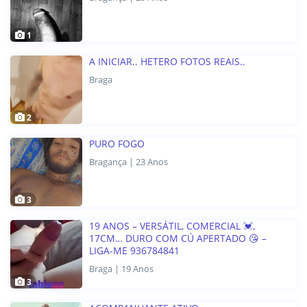
1
A INICIAR.. HETERO FOTOS REAIS..
Braga
2
PURO FOGO
Bragança | 23 Anos
3
19 ANOS – VERSÁTIL, COMERCIAL 💓,
17CM… DURO COM CÚ APERTADO 😘 –
LIGA-ME 936784841
Braga | 19 Anos
3