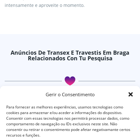
intensamente e aproveite o momento.
Anúncios De Transex E Travestis Em Braga
Relacionados Con Tu Pesquisa
Braga
Braganca
Gerir o Consentimento
Braganca
Braga
Para fornecer as melhores experiências, usamos tecnologias como
Braganca
cookies para armazenar e/ou aceder a informações do dispositivo.
Consentir com essas tecnologias nos permitirá processar dados, como
comportamento de navegação ou IDs exclusivos neste site. Não
consentir ou retirar o consentimento pode afetar negativamante certos
Todos os direitos reservados © 2024 - Tablago
recursos e funções.