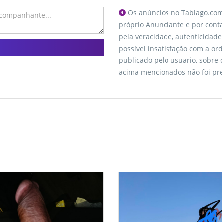
Os anúncios no Tablago.com 
próprio Anunciante e por conta
pela veracidade, autenticidade
possível insatisfação com a o
publicado pelo usuario, sobre
acima mencionados não foi pre