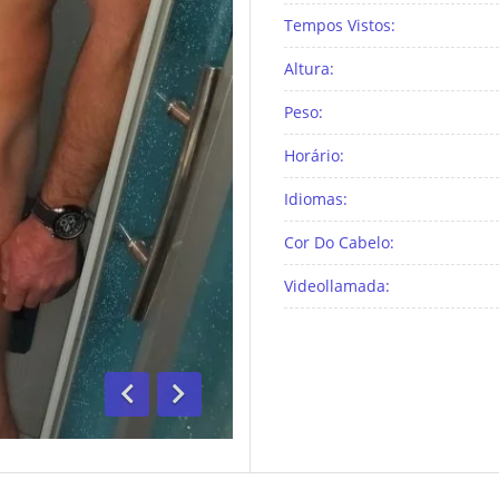
Tempos Vistos:
Altura:
Peso:
Horário:
Idiomas:
Cor Do Cabelo:
Videollamada:
Anterior
Segue