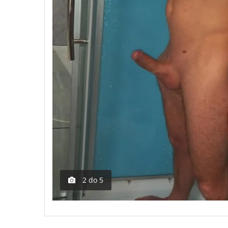
2
do
5