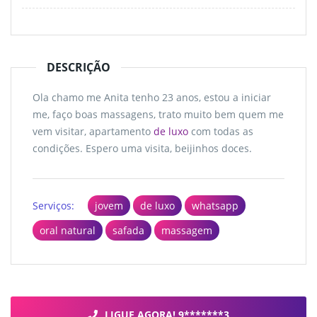
DESCRIÇÃO
Ola chamo me Anita tenho 23 anos, estou a iniciar
me, faço boas massagens, trato muito bem quem me
vem visitar, apartamento
de luxo
com todas as
condições. Espero uma visita, beijinhos doces.
Serviços:
jovem
de luxo
whatsapp
oral natural
safada
massagem
LIGUE AGORA! 9*******3