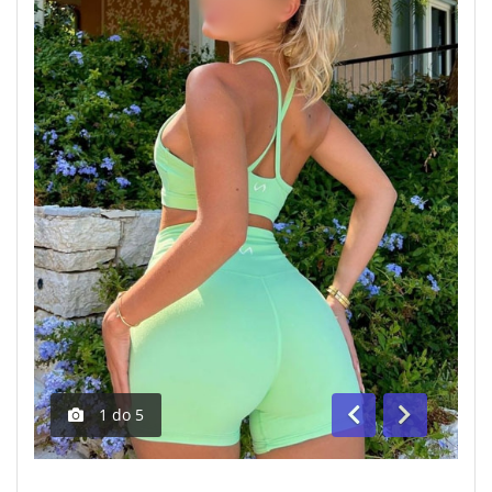
1
do
5
Anterior
Segue