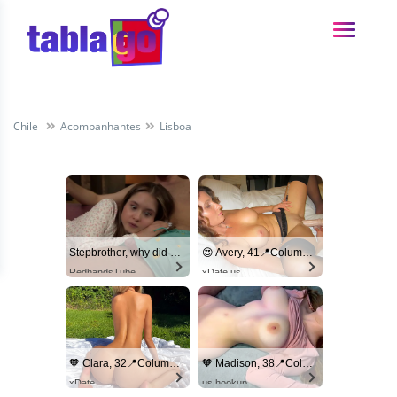
Chile
Acompanhantes
Lisboa
Stepbrother, why did you show me your dick? Now I want to fuck you with my wet pussy
😍 Avery, 41📍Columbus
RedhandsTube
xDate.us
🧡 Clara, 32📍Columbus
🧡 Madison, 38📍Columbus
xDate
us.hookup