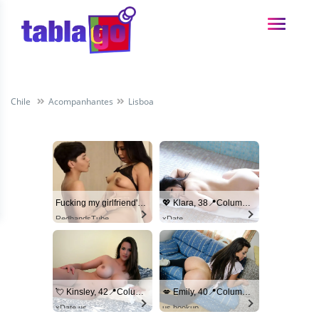
Chile
Acompanhantes
Lisboa
Fucking my girlfriend's hot mommy by mistake
💖 Klara, 38📍Columbus
RedhandsTube
xDate
💘 Kinsley, 42📍Columbus
💋 Emily, 40📍Columbus
xDate.us
us.hookup