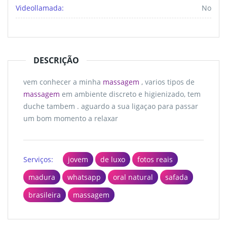
Videollamada:
No
DESCRIÇÃO
vem conhecer a minha
massagem
, varios tipos de
massagem
em ambiente discreto e higienizado, tem
duche tambem . aguardo a sua ligaçao para passar
um bom momento a relaxar
Serviços:
jovem
de luxo
fotos reais
madura
whatsapp
oral natural
safada
brasileira
massagem