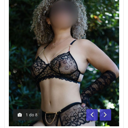
1
do
8
Anterior
Segue