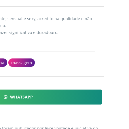
te, sensual e sexy, acredito na qualidade e não
mo.
er significativo e duradouro.
ha
massagem
WHATSAPP
foram publicados por livre vontade e iniciativa do