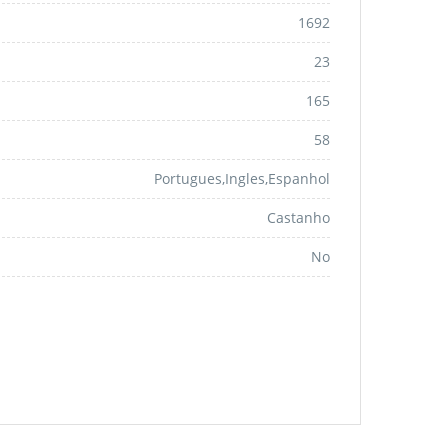
1692
23
165
58
Portugues,ingles,espanhol
Castanho
No