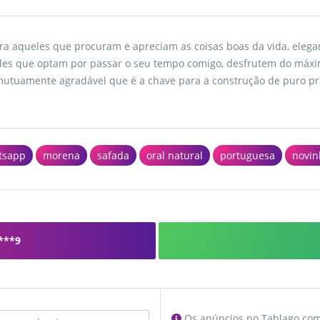
ra aqueles que procuram e apreciam as coisas boas da vida, elegan
eles que optam por passar o seu tempo comigo, desfrutem do máxi
tuamente agradável que é a chave para a construção de puro praz
tsapp
morena
safada
oral natural
portuguesa
novin
***9
Os anúncios no Tablago.com 