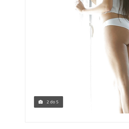
2
do
5