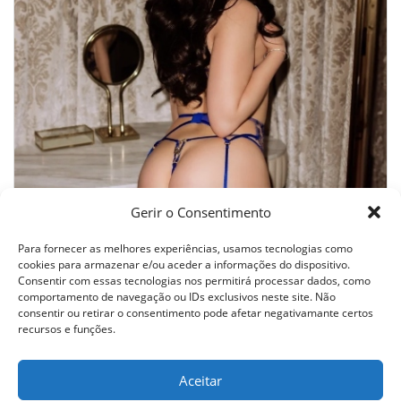
Gerir o Consentimento
JESSICA VEM CONHECER ME NOVIDADE BOCA GULOSA
Para fornecer as melhores experiências, usamos tecnologias como
cookies para armazenar e/ou aceder a informações do dispositivo.
Consentir com essas tecnologias nos permitirá processar dados, como
comportamento de navegação ou IDs exclusivos neste site. Não
consentir ou retirar o consentimento pode afetar negativamante certos
Todos os direitos reservados © 2024 - Tablago
recursos e funções.
Termos E Condições
Aceitar
Ajuda