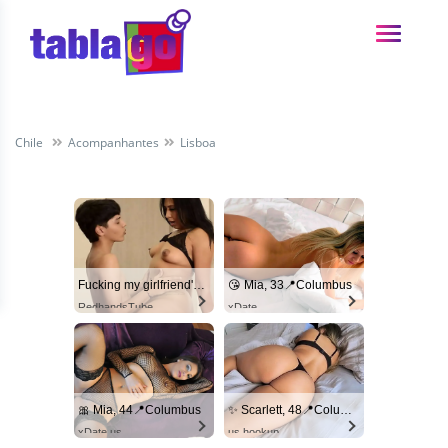
Chile
Acompanhantes
Lisboa
Fucking my girlfriend's hot mommy by mistake
😘 Mia, 33📍Columbus
RedhandsTube
xDate
🎀 Mia, 44📍Columbus
✨ Scarlett, 48📍Columbus
xDate.us
us.hookup