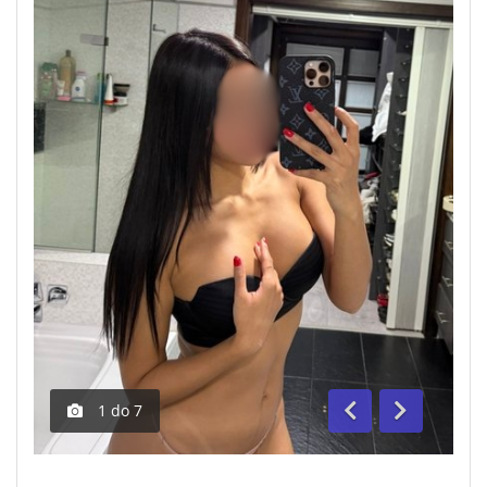
1
do
7
Anterior
Segue