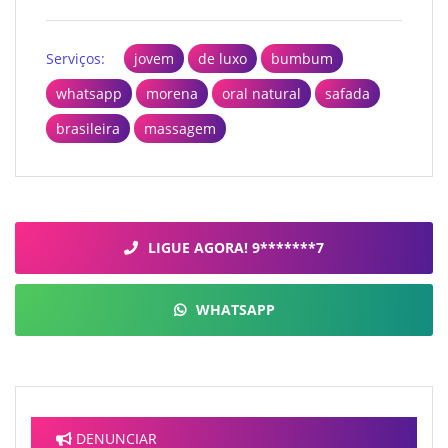
Serviços:
jovem
de luxo
bumbum
whatsapp
morena
oral natural
safada
brasileira
massagem
LIGUE AGORA! 9*******7
WHATSAPP
DENUNCIAR